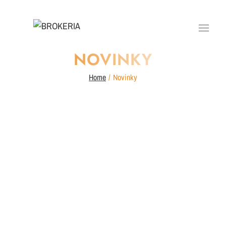
NOVINKY
Home
/
Novinky
Úspešné príbehy ľudí: Eva Vidaová