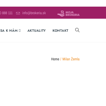
0 888 111
info@brokeria.sk
 SA K NÁM
AKTUALITY
KONTAKT
Home
/
Milan Žemla