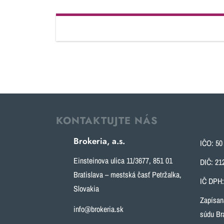
KONTAKTUJTE NÁS
Brokeria, a.s.
IČO: 50
Einsteinova ulica 11/3677, 851 01
DIČ: 21
Bratislava – mestská časť Petržalka,
IČ DPH
Slovakia
Zapísan
info@brokeria.sk
súdu Bra